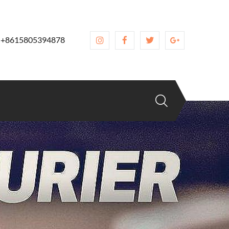
+8615805394878
潮