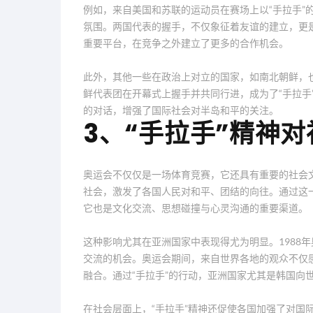
例如，来自美国和苏联的运动员在赛场上以“手拉手”
氛围。两国代表的握手，不仅象征着友谊的建立，更
重要平台，在竞争之外建立了更多的合作机会。
此外，其他一些在政治上对立的国家，如南北朝鲜，
鲜代表团在开幕式上握手并共同行进，成为了“手拉手
的对话，增强了国际社会对半岛和平的关注。
3、“手拉手”精神
奥运会不仅仅是一场体育竞赛，它还具有重要的社会文
社会，激发了各国人民对和平、团结的向往。通过这
它也是文化交流、思想碰撞与心灵沟通的重要渠道。
这种影响尤其在亚洲国家中表现得尤为明显。1988
交流的机会。奥运会期间，来自世界各地的观众不仅
融合。通过“手拉手”的行动，亚洲国家尤其是韩国向
在社会层面上，“手拉手”精神还促使各国加强了对国