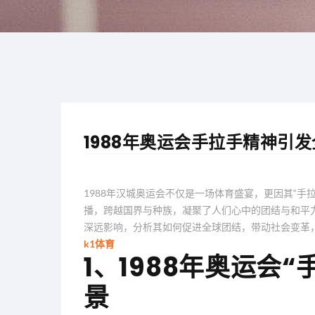
1988年奥运会手拉手精神引
1988年汉城奥运会不仅是一场体育盛宴，更因其“
播，跨越国界与种族，凝聚了人们心中的团结与和平力
深远影响，分析其如何促进全球团结，带动社会变革
k1体育
1、1988年奥运会
景