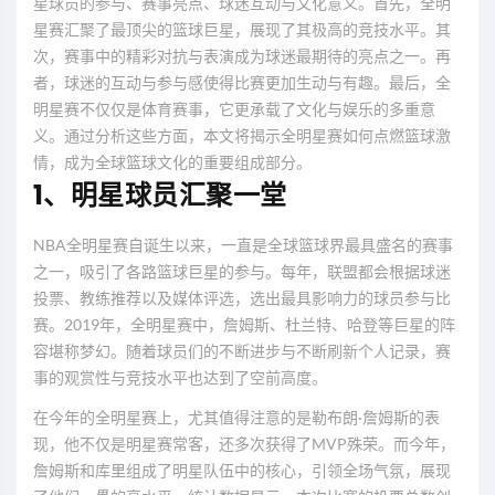
星球员的参与、赛事亮点、球迷互动与文化意义。首先，全明
星赛汇聚了最顶尖的篮球巨星，展现了其极高的竞技水平。其
次，赛事中的精彩对抗与表演成为球迷最期待的亮点之一。再
者，球迷的互动与参与感使得比赛更加生动与有趣。最后，全
明星赛不仅仅是体育赛事，它更承载了文化与娱乐的多重意
义。通过分析这些方面，本文将揭示全明星赛如何点燃篮球激
情，成为全球篮球文化的重要组成部分。
1、明星球员汇聚一堂
NBA全明星赛自诞生以来，一直是全球篮球界最具盛名的赛事
之一，吸引了各路篮球巨星的参与。每年，联盟都会根据球迷
投票、教练推荐以及媒体评选，选出最具影响力的球员参与比
赛。2019年，全明星赛中，詹姆斯、杜兰特、哈登等巨星的阵
容堪称梦幻。随着球员们的不断进步与不断刷新个人记录，赛
事的观赏性与竞技水平也达到了空前高度。
在今年的全明星赛上，尤其值得注意的是勒布朗·詹姆斯的表
现，他不仅是明星赛常客，还多次获得了MVP殊荣。而今年，
詹姆斯和库里组成了明星队伍中的核心，引领全场气氛，展现