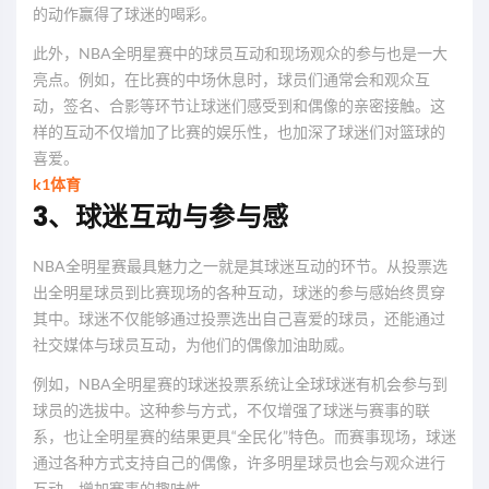
的动作赢得了球迷的喝彩。
此外，NBA全明星赛中的球员互动和现场观众的参与也是一大
亮点。例如，在比赛的中场休息时，球员们通常会和观众互
动，签名、合影等环节让球迷们感受到和偶像的亲密接触。这
样的互动不仅增加了比赛的娱乐性，也加深了球迷们对篮球的
喜爱。
k1体育
3、球迷互动与参与感
NBA全明星赛最具魅力之一就是其球迷互动的环节。从投票选
出全明星球员到比赛现场的各种互动，球迷的参与感始终贯穿
其中。球迷不仅能够通过投票选出自己喜爱的球员，还能通过
社交媒体与球员互动，为他们的偶像加油助威。
例如，NBA全明星赛的球迷投票系统让全球球迷有机会参与到
球员的选拔中。这种参与方式，不仅增强了球迷与赛事的联
系，也让全明星赛的结果更具“全民化”特色。而赛事现场，球迷
通过各种方式支持自己的偶像，许多明星球员也会与观众进行
互动，增加赛事的趣味性。