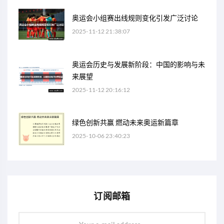
奥运会小组赛出线规则变化引发广泛讨论
2025-11-12 21:38:07
奥运会历史与发展新阶段：中国的影响与未
来展望
2025-11-12 20:16:12
绿色创新共赢 燃动未来奥运新篇章
2025-10-06 23:40:23
订阅邮箱