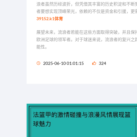
浪者虽然历经波折，但凭借其丰富的历史积淀和不断
者要想实现顶峰荣光，依赖的不仅是资金和引援，更
39152.k1体育
展望未来，流浪者若能在这些方面取得突破，并且保
欧洲足球的领军者。对于球迷来说，流浪者的复兴之
能性。
2025-06-10 01:01:15
324