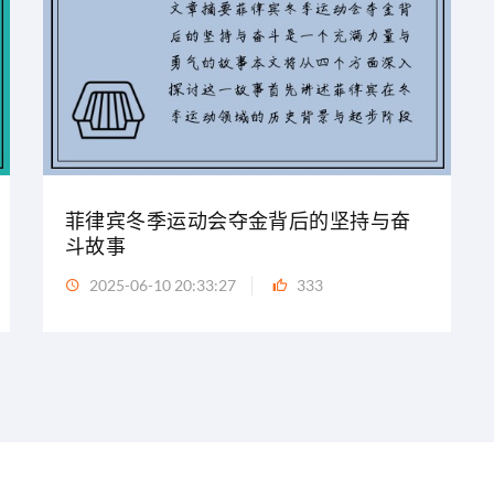
菲律宾冬季运动会夺金背后的坚持与奋
斗故事
2025-06-10 20:33:27
333