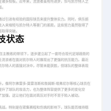
在诸多短板。近年来，流浪者虽有所进步，但与凯尔特人之
面。
通过引进有经验的国际球员来提升整体实力。同时，俱乐部
注入来缩短与凯尔特人等豪门的差距。这些努力虽然取得了
面取得突破。
技状态
新任主教练的带领下，逐步建立起了一套符合现代足球趋势的
让流浪者在面对凯尔特人时展现出了更强的抗压能力。最近
凯尔特人的直接对决中，尽管未能获胜，但球队的整体表现
。像阿尔弗雷多·莫雷洛斯和詹姆斯·塔弗尼尔等核心球员在
提升了球队的攻击力，也为整体阵容提供了更多的变化空
了加强，这让他们在面对高压对手时不至于陷入被动。
挑战。特别是在密集赛程和伤病的影响下，球队能否维持稳