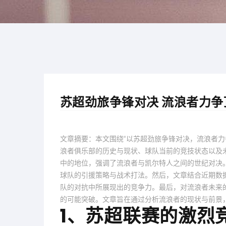
苏超劲旅争锋对决 流浪者力争
文章摘要：本文围绕“以苏超劲旅争锋对决，流浪者力
浪者俱乐部的历史与现状、球队当前的竞技状态以及
中的地位，强调了流浪者与凯尔特人之间的世纪对决
球队的引援策略与战术打法。然后，文章结合近期数
队的对抗中所展现出的竞争力。最后，对流浪者未来
的可能突破。文章旨在通过分析流浪者的现状与前景
1、苏超联赛的激烈