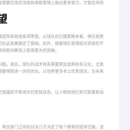
者需要在球员深度和体能管理上做出更多努力，才能在持续
望
超冠军和其他各项荣誉。从球队的引援策略来看，俱乐部更
的长远发展奠定了基础。此外，随着球队管理层对资金的不
来的欧洲赛场上取得更大的突破。
问题。首先，球队的战术体系需要更加成熟和多元化，尤其
需要得到进一步的优化，以培养更多本土优秀球员，为未来
史底蕴和不断进步的竞技状态，让人相信他们有可能重新站
。
，两支豪门之间的对决几乎决定了每个赛季的冠军归属。流