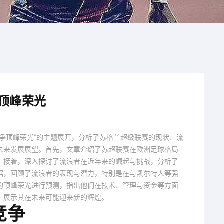
顶峰荣光
争顶峰荣光”的主题展开，分析了苏格兰超级联赛的现状、流
未来发展展望。首先，文章介绍了苏超联赛在欧洲足球格局
。接着，深入探讨了流浪者在近年来的崛起与挑战，分析了
据，回顾了流浪者的表现与潜力，特别是在与凯尔特人等强
的顶峰荣光进行预测，指出他们在技术、管理与资金等方面
，展示其在未来可能迎来新的辉煌。
竞争