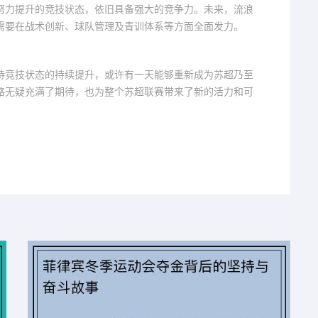
努力提升的竞技状态，依旧具备强大的竞争力。未来，流浪
需要在战术创新、球队管理及青训体系等方面全面发力。
持竞技状态的持续提升，或许有一天能够重新成为苏超乃至
路无疑充满了期待，也为整个苏超联赛带来了新的活力和可