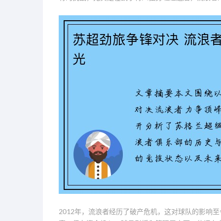
2012年，流浪者经历了破产危机，这对球队的影响