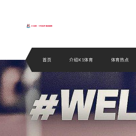
首页
介绍K1体育
体育热点