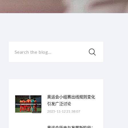
Search the blog...
奥运会小组赛出线规则变化
引发广泛讨论
2025-11-12 21:38:07
奥运会历史与发展新阶段：