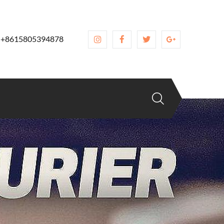
+8615805394878