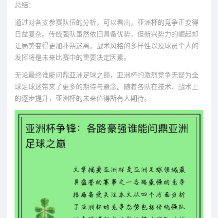
总结：
通过对各支参赛队伍的分析，可以看出，亚洲杯的竞争正变得
日益复杂。传统强队虽然依旧具备优势，但新兴势力的崛起却
让局势变得更加扑朔迷离。战术风格的多样性以及球员个人的
发挥将是未来比赛中的重要决定因素。
无论最终谁能问鼎亚洲足球之巅，亚洲杯的激烈竞争无疑为全
球足球迷带来了更多的期待与悬念。随着各队在技术、战术上
的逐步提升，亚洲杯的未来值得所有人期待。