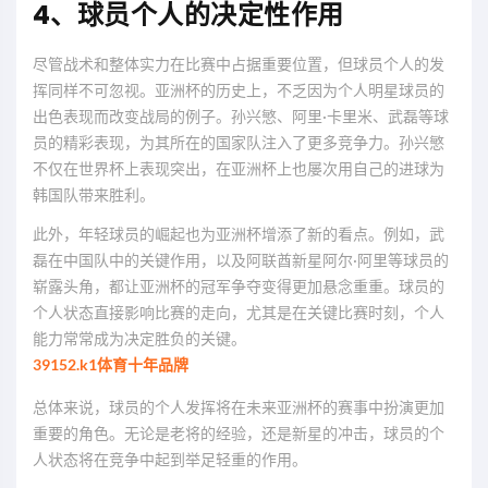
4、球员个人的决定性作用
尽管战术和整体实力在比赛中占据重要位置，但球员个人的发
挥同样不可忽视。亚洲杯的历史上，不乏因为个人明星球员的
出色表现而改变战局的例子。孙兴慜、阿里·卡里米、武磊等球
员的精彩表现，为其所在的国家队注入了更多竞争力。孙兴慜
不仅在世界杯上表现突出，在亚洲杯上也屡次用自己的进球为
韩国队带来胜利。
此外，年轻球员的崛起也为亚洲杯增添了新的看点。例如，武
磊在中国队中的关键作用，以及阿联酋新星阿尔·阿里等球员的
崭露头角，都让亚洲杯的冠军争夺变得更加悬念重重。球员的
个人状态直接影响比赛的走向，尤其是在关键比赛时刻，个人
能力常常成为决定胜负的关键。
39152.k1体育十年品牌
总体来说，球员的个人发挥将在未来亚洲杯的赛事中扮演更加
重要的角色。无论是老将的经验，还是新星的冲击，球员的个
人状态将在竞争中起到举足轻重的作用。