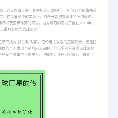
始与这支西班牙豪门紧密相连。2004年，年仅17岁的梅西首
9年，在瓜迪奥拉的带领下，梅西开始迎来职业生涯的巅峰，
杯以及国际比赛的荣誉。最为耀眼的莫过于他在2010年、
历史上最具影响力的球员之一。
萨形成的“梦三队”时期。无论是进攻端的无解配合，还是防
梅西的个人表现也是引人注目的，他以多次单赛季进球破纪
萨在多个赛季中不仅成为西甲霸主，还在欧冠舞台上展现了