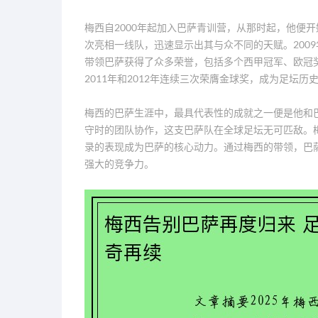
梅西自2000年起加入巴萨青训营，从那时起，他便开
次亮相一线队，迅速显示出其与众不同的天赋。200
带领巴萨获得了众多荣誉，包括多个西甲冠军、欧冠奖
2011年和2012年连续三次荣膺金球奖，成为足坛
梅西的巴萨生涯中，最具代表性的成就之一便是他和巴
守时的团队协作，这支巴萨队在全球足坛无可匹敌。
录的表现成为巴萨的核心动力。通过梅西的带领，巴
强大的竞争力。