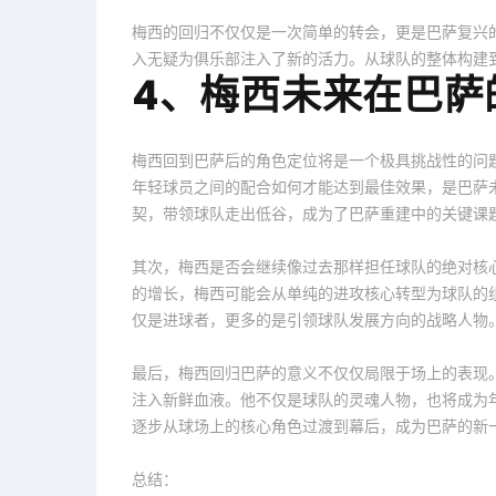
梅西的回归不仅仅是一次简单的转会，更是巴萨复兴
入无疑为俱乐部注入了新的活力。从球队的整体构建
4、梅西未来在巴萨
梅西回到巴萨后的角色定位将是一个极具挑战性的问
年轻球员之间的配合如何才能达到最佳效果，是巴萨
契，带领球队走出低谷，成为了巴萨重建中的关键课
其次，梅西是否会继续像过去那样担任球队的绝对核
的增长，梅西可能会从单纯的进攻核心转型为球队的
仅是进球者，更多的是引领球队发展方向的战略人物
最后，梅西回归巴萨的意义不仅仅局限于场上的表现
注入新鲜血液。他不仅是球队的灵魂人物，也将成为
逐步从球场上的核心角色过渡到幕后，成为巴萨的新
总结：