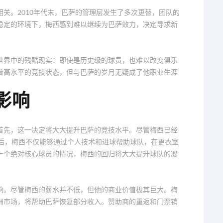
关。2010年代末，巴萨的管理层发生了多次更替，团队的
稳定的环境下，梅西感到难以继续为巴萨效力，决定寻求新
世界中的残酷现实：即使是历史级的球员，也难以改变俱乐
着高水平的竞技状态，但与巴萨的岁月无疑成了他职业生涯
影响
首先，这一决定将大大提升巴萨的竞技水平。尽管梅西已经
萨后，梅西不仅能够通过个人技术和进球帮助球队，在更衣室
一个绝对核心球员的情况，梅西的回归将大大提升球队的凝
响。尽管梅西的薪水并不低，但他的商业价值极其巨大。梅
洲市场，将帮助巴萨恢复部分收入。赞助商的重返和门票销