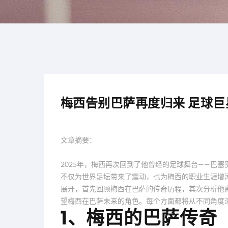
梅西告别巴萨再度归来 足球
文章摘要：
2025年，梅西再次回到了他曾经的足球舞台——巴
不仅为世界足坛带来了震动，也为梅西的职业生涯增
展开，首先回顾梅西在巴萨的传奇历程，其次分析他
望梅西在巴萨未来的角色。每个方面都将从不同角度
1、梅西的巴萨传奇