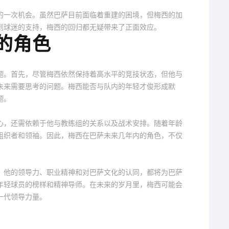
的一次机会。虽然巴萨目前面临着重建的困境，但梅西的加
到球迷的支持，梅西的回归都无疑带来了正面效应。
的角色
题。首先，尽管梅西依然保持着高水平的竞技状态，但他与
未来需要思考的问题。梅西能否与队内的年轻才俊形成默
题。
心，还需依赖于他与教练组的关系以及战术安排。随着年龄
组织者和领袖。因此，梅西在巴萨未来几年内的角色，不仅
。
。他的领导力、职业精神和对巴萨文化的认同，都将为巴萨
年轻球员的榜样和精神导师。在未来的岁月里，梅西可能会
一代领导力量。