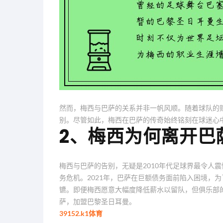
然而，梅西与巴萨的关系并非一帆风顺。随着球队的
别。尽管如此，梅西在巴萨的传奇始终铭刻在球迷心
2、梅西为何离开巴
梅西与巴萨的告别，无疑是2010年代足球界最令人
务危机。2021年，巴萨在巨额债务面前陷入困境，
镳。即便梅西愿意大幅度降低薪水以留队，但俱乐部
萨，加盟巴黎圣日耳曼。
39152.k1体育