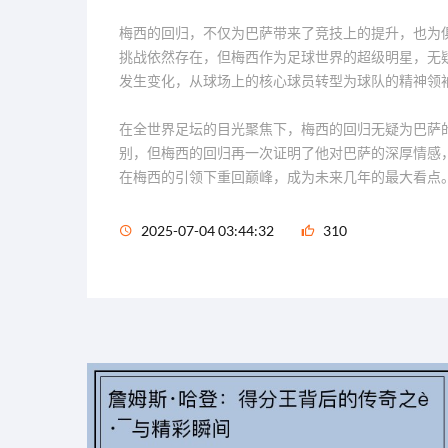
梅西的回归，不仅为巴萨带来了竞技上的提升，也为
挑战依然存在，但梅西作为足球世界的超级明星，无
发生变化，从球场上的核心球员转型为球队的精神领
在全世界足坛的目光聚焦下，梅西的回归无疑为巴萨
别，但梅西的回归再一次证明了他对巴萨的深厚情感
在梅西的引领下重回巅峰，成为未来几年的最大看点
2025-07-04 03:44:32
310