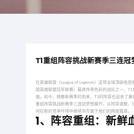
T1重组阵容挑战新赛季三连冠
在英雄联盟（League of Legends）这项全球
国英雄联盟冠军联赛）最具传奇色彩的战队之一，T
煌。如今，随着新赛季的到来，T1的阵容也迎来了重
重组阵容挑战新赛季三连冠梦想展开，从阵容调整、
何在新的竞争环境中继续书写属于他们的辉煌篇章。
1、阵容重组：新鲜