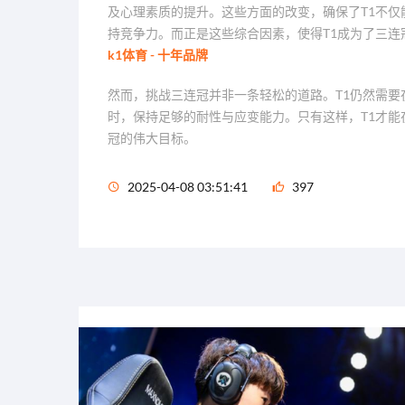
及心理素质的提升。这些方面的改变，确保了T1不
持竞争力。而正是这些综合因素，使得T1成为了三连
k1体育 - 十年品牌
然而，挑战三连冠并非一条轻松的道路。T1仍然需
时，保持足够的耐性与应变能力。只有这样，T1才
冠的伟大目标。
2025-04-08 03:51:41
397