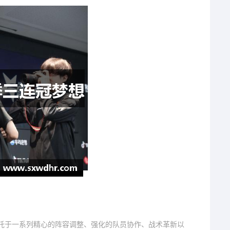
依托于一系列精心的阵容调整、强化的队员协作、战术革新以