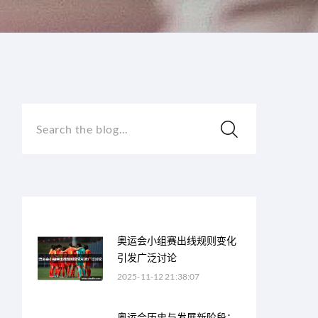
Search the blog...
奥运会小组赛出线规则变化
引发广泛讨论
2025-11-12 21:38:07
奥运会历史与发展新阶段：