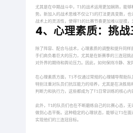
尤其是在中期战斗中，T1的战术运用更加娴熟，能
势。新加入的战术思维不仅让T1的打法更具变数，
战术上的灵活性，使得T1的比赛节奏更加难以捉摸，
4、心理素质：挑战
除了阵容、配合与战术，心理素质的调整和提升同样是
手们肩负着巨大的压力，尤其是在新赛季的三连冠挑
对外界的期待和舆论压力。因此，如何保持冷静、发
在心理素质方面，T1不仅通过常规的心理辅导帮助
特别注重对队员们抗压能力的培养，尤其是在决胜局
判断力和执行力，这些都成为了T1日常训练的核心内
此外，T1的队员们也在不断磨练自己的比赛心态，
做到心态平衡。这种稳定的心理状态，能够让T1在
实现他们的三连冠目标。