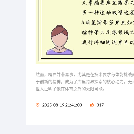
然而，跨界并非易事，尤其是在技术要求与体能挑战
于创新的精神，成为了库里跨界探索的核心动力。无
世人证明了他在体育之外的无限可能。
2025-08-19 21:41:03
317