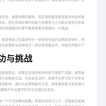
重对抗、速度和瞬间爆发，而足球则要求更加复杂的战术配
突出，但在足球比赛中的耐力和爆发力上与职业球员仍有差
跑和高强度的比赛节奏是库里所面临的一大挑战。
，库里将自己在篮球中的一些经验与技巧运用到足球中，例
能完全像职业足球选手一样达到顶级水平，但他仍然展示了
功与挑战
能层面而言，库里在足球训练中的努力得到了回报。虽然他
进行训练和交流。在这些互动中，库里不仅学习到了许多关
深刻影响。通过与足球明星的交流，库里更加意识到足球与
功都离不开对细节的专注与团队的支持。
是一个不可忽略的因素。库里已经年过三十，尽管他在篮球