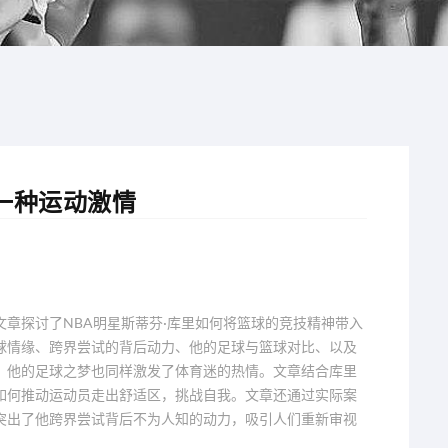
一种运动激情
章探讨了NBA明星斯蒂芬·库里如何将篮球的竞技精神带入
球情缘、跨界尝试的背后动力、他的足球与篮球对比、以及
，他的足球之梦也同样激发了体育迷的热情。文章结合库里
如何推动运动员走出舒适区，挑战自我。文章还通过实际案
突出了他跨界尝试背后不为人知的动力，吸引人们重新审视