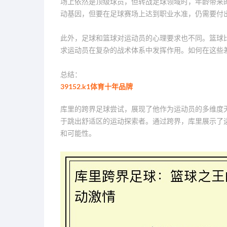
场上依然是顶级球员，但转战足球领域时，年龄带来
动基因，但要在足球赛场上达到职业水准，仍需要付
此外，足球和篮球对运动员的心理要求也不同。篮球
求运动员在复杂的战术体系中发挥作用。如何在这些
总结：
39152.k1体育十年品牌
库里的跨界足球尝试，展现了他作为运动员的多维度
于跳出舒适区的运动探索者。通过跨界，库里展示了
和可能性。