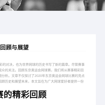
彩回顾与展望
精彩的对决，也为世界网球的历史书写了新的篇章。尽管赛事
观众的关注。回顾东京奥运会网球赛，我们将从赛事精彩回
分析。文章不仅探讨了2020年东京奥运会网球比赛的亮点
回顾历史和展望未来，本文旨在为广大网球爱好者提供一份
赛的精彩回顾