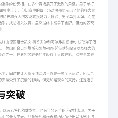
尖选手纷纷亮相，在多个赛场展开了激烈的角逐。男子单打
在四强中止步，但比赛中的每一场对决都显示出了他的强大实
韧的精神和强大的攻防转换能力，摘得了男子单打金牌。而在
选手，成功进入决赛，虽然最终未能拿下金牌，但她的表现
质。
终由德国组合凯文·科普夫尔和阿尔弗雷德·赫尔兹取得了冠
上，美国组合贝尔腾斯和凯蒂·梅尔凭借默契配合以及强大的
亮点之一，世界排名较低的年轻选手大放异彩，给赛事带来
水平，同时也让人感受到网球不仅是一项个人运动，团队合
的安排受到了疫情的影响，但无论是观众的支持，还是选手
与突破
彩，既有老将的稳健发挥，也有年轻选手的突破性表现。男子
事中的最大突破。尽管德约科维奇和纳达尔依旧是比赛中的