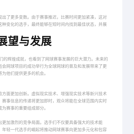
现出了更多变数。由于赛事推迟，比赛时间更加紧凑，这对
这种变化的选手，最终能够在短时间内找到最佳状态，并展
展望与发展
手们的辉煌成就，也看到了网球赛事发展的巨大潜力。未来的
运会网球项目的成功举行为全球网球的普及和发展带来了更
将为他们提供更多的机会。
验方面更加创新。虚拟现实技术、增强现实技术等新兴技术
。赛事信息的传递将更加即时，观众将能在全球范围内实时
成为赛事的重要组成部分。
出更加激烈的竞争局面。选手们不仅要具备强大的技术能
。年轻一代选手的崛起将推动网球赛事向更加多元化和包容