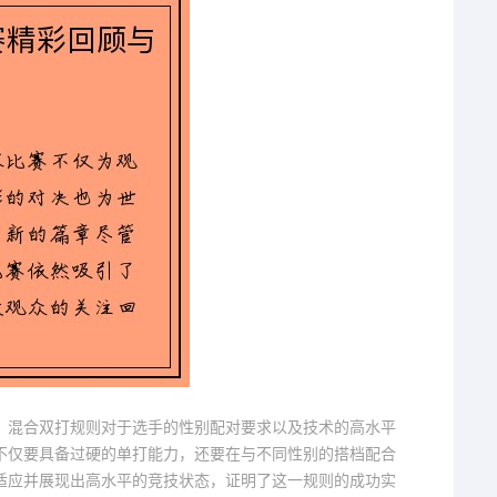
，混合双打规则对于选手的性别配对要求以及技术的高水平
不仅要具备过硬的单打能力，还要在与不同性别的搭档配合
适应并展现出高水平的竞技状态，证明了这一规则的成功实