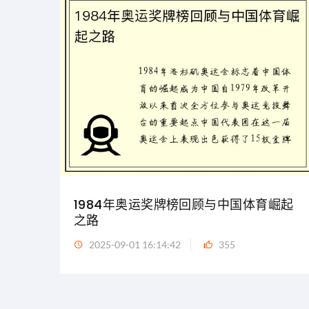
1984年奥运奖牌榜回顾与中国体育崛起
之路
2025-09-01 16:14:42
355