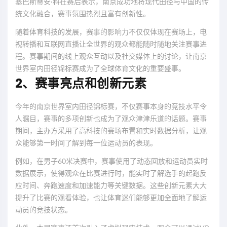
塞巴斯蒂安·科在赛后表示，南京成功地将现代田径与中国的传
统文化融合，赛事氛围热烈且富有创新性。
随着体育科技的发展，赛事的影响力不仅仅体现在赛场上，电
视转播和互联网直播让全世界的观众都能随时随地关注赛事进
程。赛事期间的线上观众互动以及社交媒体上的讨论，让南京
世界室内田径锦标赛成为了全球体育文化的重要盛事。
2、赛事亮点和创新元素
今年的南京世界室内田径锦标赛，不仅赛事本身的竞技水平令
人瞩目，赛事的多项创新也成为了观众津津乐道的话题。赛事
期间，主办方采用了高科技的赛场布置和实时数据分析，让观
众能够第一时间了解到每一位运动员的表现。
例如，在男子60米决赛中，赛事使用了动态回放和运动员实时
数据展示，使得观众在比赛进行时，能实时了解选手的起跑反
应时间、奔跑速度和加速能力等关键数据。这些创新元素大大
提升了比赛的观看体验，也让体育迷们能够更加全面地了解运
动员的竞技状态。