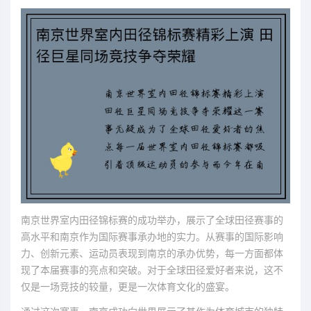
南京世界室内田径锦标赛的成功举办，展示了全球田径赛事的
高水平和南京作为国际赛事承办地的实力。从赛事的国际影响
力、创新元素、运动员表现到南京的承办优势，每一方面都体
现了本届赛事的亮点和突破。对于全球田径爱好者来说，这不
仅是一场竞技的较量，更是一次体育文化的盛宴。