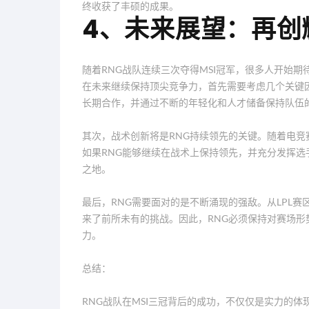
终收获了丰硕的成果。
4、未来展望：再创
随着RNG战队连续三次夺得MSI冠军，很多人开始
在未来继续保持顶尖竞争力，首先需要考虑几个关键
长期合作，并通过不断的年轻化和人才储备保持队伍
其次，战术创新将是RNG持续领先的关键。随着电
如果RNG能够继续在战术上保持领先，并充分发挥
之地。
最后，RNG需要面对的是不断涌现的强敌。从LPL
来了前所未有的挑战。因此，RNG必须保持对赛场
力。
总结：
RNG战队在MSI三冠背后的成功，不仅仅是实力的