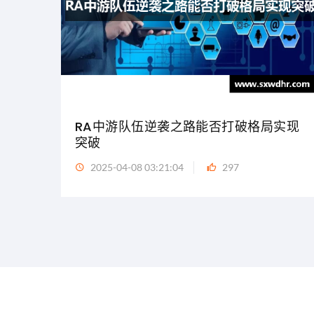
RA中游队伍逆袭之路能否打破格局实现
突破
2025-04-08 03:21:04
297