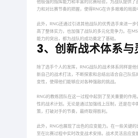
他极强的指挥能力和丰富的比赛经验，为战队提供了战术
力和对比赛节奏的把握，使得RNG在许多艰难的局面
此外，RNG还通过引进其他战队的优秀选手来进一
高了整体实力，也加强了战队的多元化竞争力。在MS
能力的突出，都为战队的成功奠定了基础。
3、创新战术体系与
除了选手个人的发挥，RNG战队的战术体系同样是他
新自己的战术打法，不断探索和总结出适合自己队伍的
变性，使得他们能够应对各种强敌的挑战。
RNG的教练团队在这一过程中起到了至关重要的作
性的战术计划。无论是通过加强线上压制，还是在中
策，打破对手的节奏，最终取得胜利。
此外，RNG也展现了出色的应变能力。在一些关键的
至在比赛过程中实时改变战术安排。战术灵活且应变