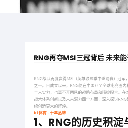
RNG再夺MSI三冠背后 未来
RNG战队再度赢得MSI（英雄联盟季中邀请赛）冠
之一。自成立以来，RNG便在中国乃至全球电竞圈
个人实力，也离不开团队的战略布局和精妙配合。在
战术体系创新以及未来潜力四个方面，深入探讨RNG
续创造更大的辉煌。
k1体育 - 十年品牌
1、RNG的历史积淀