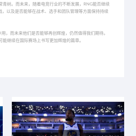
常青树。而未来，随着电竞行业的不断发展，RNG能否继续
战，以及是否能够在战术、选手和团队管理等方面保持持续
同作用，而未来他们是否能够再创辉煌，仍然值得我们期待。
将可能继续在国际赛场上书写更加辉煌的篇章。