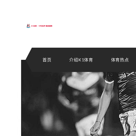
首页
介绍K1体育
体育热点