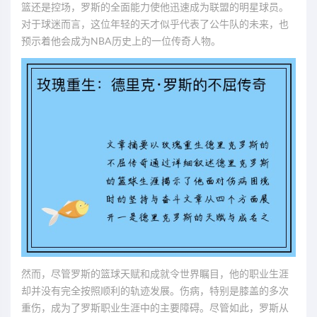
篮还是控场，罗斯的全面能力使他迅速成为联盟的明星球员。
对于球迷而言，这位年轻的天才似乎代表了公牛队的未来，也
预示着他会成为NBA历史上的一位传奇人物。
然而，尽管罗斯的篮球天赋和成就令世界瞩目，他的职业生涯
却并没有完全按照顺利的轨迹发展。伤病，特别是膝盖的多次
重伤，成为了罗斯职业生涯中的主要障碍。尽管如此，罗斯从