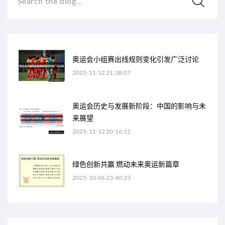
Search the blog...
奥运会小组赛出线规则变化引发广泛讨论
2025-11-12 21:38:07
奥运会历史与发展新阶段：中国的影响与未
来展望
2025-11-12 20:16:12
绿色创新共赢 燃动未来奥运新篇章
2025-10-06 23:40:23