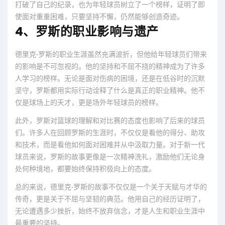
打破了自己的纪录，也为年轻球员树立了一个榜样，证明了即
使面对重重困难，只要坚持不懈，仍然能够创造奇迹。
4、罗斯的职业影响与遗产
德里克·罗斯的职业生涯虽然充满波折，但他给年轻球员们带来
的影响是不可忽视的。他的坚持和不屈不挠的精神成为了许多
人学习的榜样。无论是面对伤病的困境，还是在低谷时的沉默
坚守，罗斯都用实际行动诠释了什么是真正的职业精神。他不
仅是球场上的天才，更是场外年轻球员的榜样。
此外，罗斯对篮球的理解和对比赛的态度也影响了后来的球员
们。许多人在回顾罗斯的生涯时，不仅仅是看他的得分、助攻
和技术，而是看他如何面对困难并从中汲取力量。对于新一代
球员来说，罗斯的故事更像是一次精神洗礼，激励他们无论身
处何种境地，都要始终保持积极向上的态度。
总的来说，德里克·罗斯的故事不仅仅是一个关于天赋与才华的
传奇，更是关于不屈与坚韧的典范。他用自己的经历证明了，
无论遭遇多少挫折，始终不放弃信念，才是人生和职业生涯中
最重要的坚持。