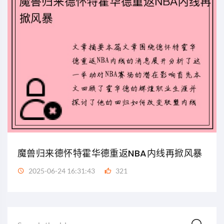
魔兽归来德怀特霍华德重返NBA内线再掀风暴
2025-06-24 16:31:43
321